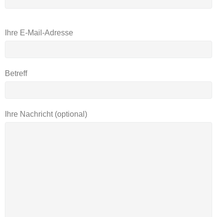
B
Ihre E-Mail-Adresse
i
t
t
Betreff
e
l
Ihre Nachricht (optional)
a
s
s
e
d
i
e