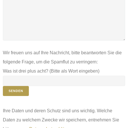
s
e
s
F
e
l
Wir freuen uns auf Ihre Nachricht, bitte beantworten Sie die
d
folgende Frage, um die Spamflut zu verringern:
l
Was ist drei plus acht? (Bitte als Wort eingeben)
e
e
r
.
Ihre Daten und deren Schutz sind uns wichtig. Welche
Daten zu welchem Zwecke wir speichern, entnehmen Sie