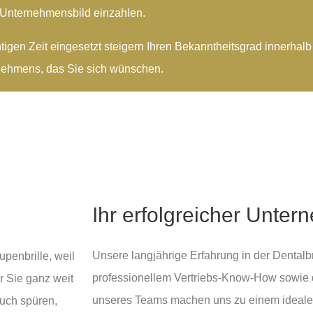
hr Unternehmensbild einzahlen.
igen Zeit eingesetzt steigern Ihren Bekanntheitsgrad innerhalb
nehmens, das Sie sich wünschen.
Ihr erfolgreicher Unter
Unsere langjährige Erfahrung in der Dentalb
upenbrille, weil
professionellem Vertriebs-Know-How sowie d
ür Sie ganz weit
unseres Teams machen uns zu einem idealen 
uch spüren,