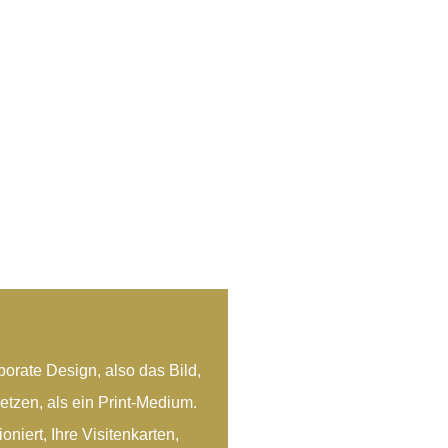
porate Design, also das Bild,
tzen, als ein Print-Medium.
niert, Ihre Visitenkarten,