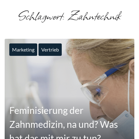
Schlagwort:
Zahntechnik
Marketing
Vertrieb
Feminisierung der
Zahnmedizin, na und? Was
hat das mit mir zu tun?