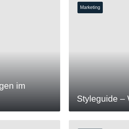
Marketing
MEHR
ngen im
Styleguide –