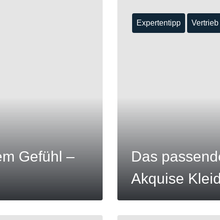
Expertentipp
Vertrieb
MEHR
em Gefühl –
Das passende 
Akquise Kleid