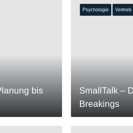
Psychologie
Vertrieb
MEHR
Planung bis
SmallTalk – D
Breakings