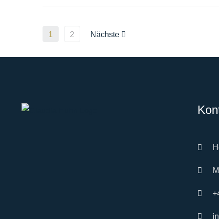
MEHR
1
2
Nächste
Kon
H
M
+
i