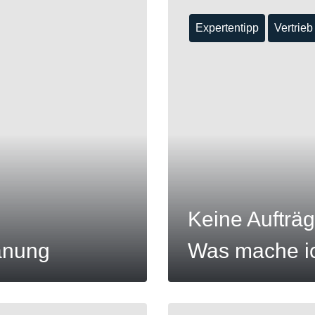
Expertentipp
Vertrieb
MEHR
Keine Aufträg
lanung
Was mache i