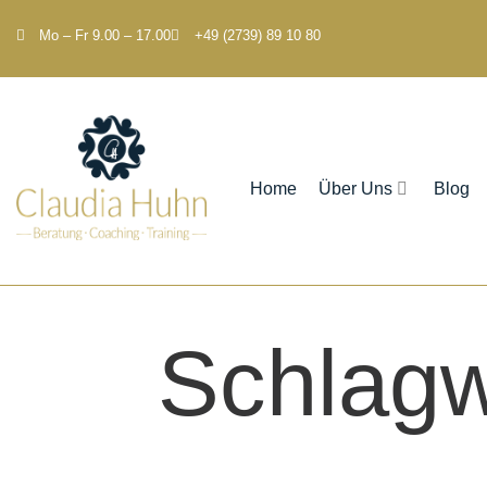
Mo – Fr 9.00 – 17.00
+49 (2739) 89 10 80
Home
Über Uns
Blog
Schlagw