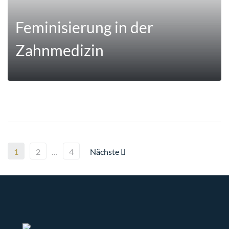
Feminisierung in der
Zahnmedizin
MEHR
1
2
…
4
Nächste