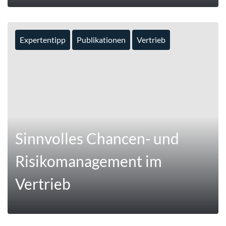
Expertentipp
Publikationen
Vertrieb
MEHR
Sinnvolles Chancen- und
Risikomanagement im
Vertrieb