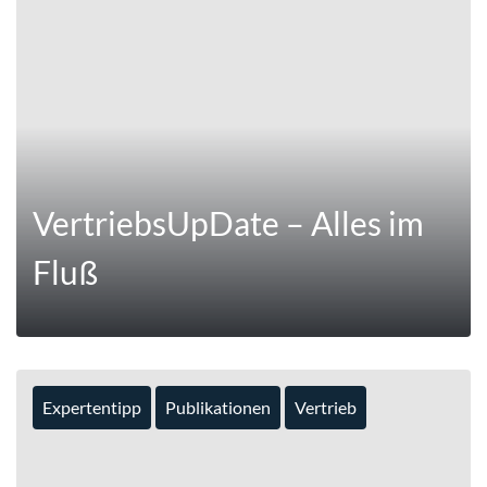
MEHR
VertriebsUpDate – Alles im
Fluß
Expertentipp
Publikationen
Vertrieb
MEHR