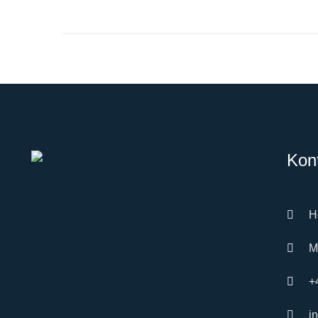
MEHR
Kon
H
M
+
i