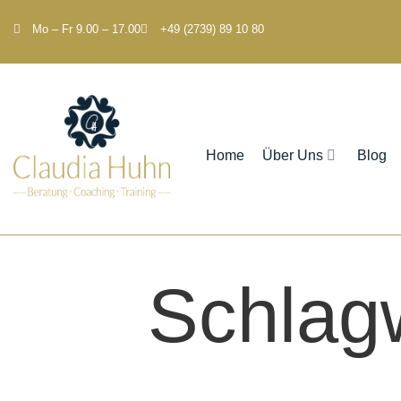
Mo – Fr 9.00 – 17.00
+49 (2739) 89 10 80
Home
Über Uns
Blog
Schlag