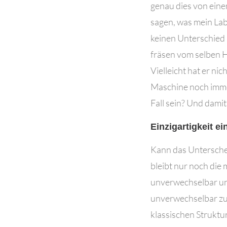
genau dies von ein
sagen, was mein Lab
keinen Unterschied 
fräsen vom selben He
Vielleicht hat er ni
Maschine noch immer
Fall sein? Und damit
Einzigartigkeit e
Kann das Untersche
bleibt nur noch die 
unverwechselbar und
unverwechselbar zu 
klassischen Struktu