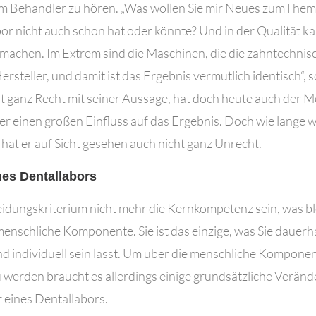
em Behandler zu hören. „Was wollen Sie mir Neues zumT
or nicht auch schon hat oder könnte? Und in der Qualität ka
machen. Im Extrem sind die Maschinen, die die zahntechnis
rsteller, und damit ist das Ergebnis vermutlich identisch“, 
cht ganz Recht mit seiner Aussage, hat doch heute auch der 
 einen großen Einfluss auf das Ergebnis. Doch wie lange w
 hat er auf Sicht gesehen auch nicht ganz Unrecht.
ines Dentallabors
idungskriterium nicht mehr die Kernkompetenz sein, was b
menschliche Komponente. Sie ist das einzige, was Sie dauerh
 individuell sein lässt. Um über die menschliche Kompone
werden braucht es allerdings einige grundsätzliche Veränd
r eines Dentallabors.