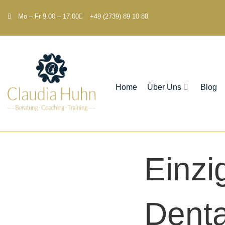
Mo – Fr 9.00 – 17.00
+49 (2739) 89 10 80
Home
Über Uns
Blog
Einzi
Denta