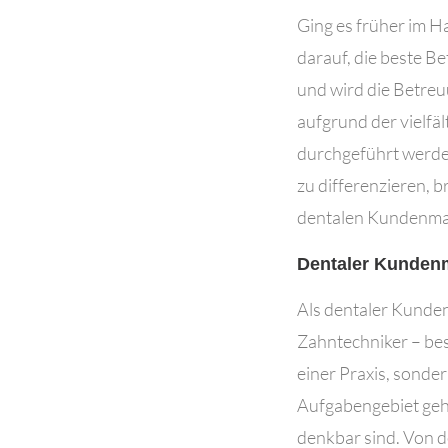
Ging es früher im H
darauf, die beste B
und wird die Betreu
aufgrund der vielfä
durchgeführt werde
zu differenzieren, b
dentalen Kundenma
Dentaler Kunden
Als dentaler Kunden
Zahntechniker – bes
einer Praxis, sonde
Aufgabengebiet geh
denkbar sind. Von 