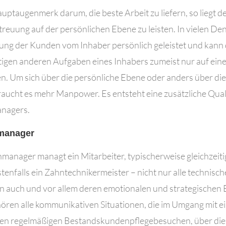
auptaugenmerk darum, die beste Arbeit zu liefern, so liegt d
etreuung auf der persönlichen Ebene zu leisten. In vielen D
ung der Kunden vom Inhaber persönlich geleistet und kann 
ltigen anderen Aufgaben eines Inhabers zumeist nur auf ei
n. Um sich über die persönliche Ebene oder anders über d
raucht es mehr Manpower. Es entsteht eine zusätzliche Quali
nagers.
manager
manager managt ein Mitarbeiter, typischerweise gleichzeiti
tenfalls ein Zahntechnikermeister – nicht nur alle technisc
rn auch und vor allem deren emotionalen und strategischen B
ören alle kommunikativen Situationen, die im Umgang mit e
den regelmäßigen Bestandskundenpflegebesuchen, über di