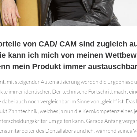
orteile von CAD/ CAM sind zugleich a
Wie kann ich mich von meinen Wettbew
enn mein Produkt immer austauschbar
t, mit steigender Automatisierung werden die Ergebnisse u
e immer identischer. Der technische Fortschritt macht ein
e dabei auch noch vergleichbar im Sinne von „gleich“ ist. Da
ukt Zahntechnik, welches ja nun die Kernkompetenz eines 
 Unterscheidungskriterium gelten kann. Gerade Anfang ver
nstmitarbeiter des Dentallabors und ich, während seines 