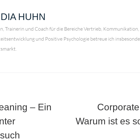
DIA HUHN
in, Trainerin und Coach für die Bereiche Vertrieb, Kommunikation,
keitsentwicklung und Positive Psychologie betreue ich insbeson
smarkt.
leaning – Ein
Corporate
nter
Warum ist es s
rsuch