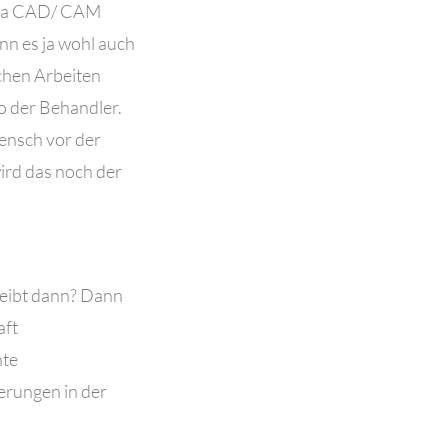
hema CAD/ CAM
nn es ja wohl auch
chen Arbeiten
so der Behandler.
Mensch vor der
ird das noch der
leibt dann? Dann
aft
nte
erungen in der