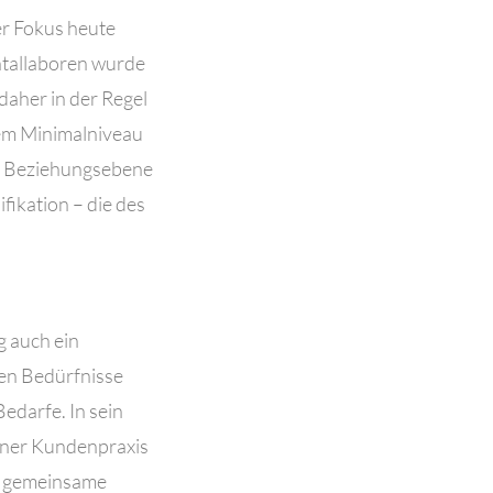
er Fokus heute
entallaboren wurde
daher in der Regel
nem Minimalniveau
ie Beziehungsebene
fikation – die des
g auch ein
hen Bedürfnisse
edarfe. In sein
iner Kundenpraxis
e gemeinsame