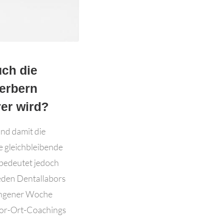
uch die
erbern
er wird?
nd damit die
e gleichbleibende
s bedeutet jedoch
jeden Dentallabors
gangener Woche
Vor-Ort-Coachings