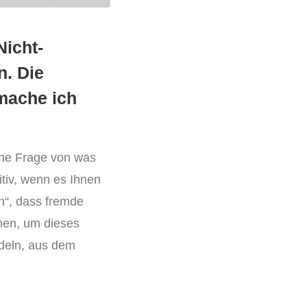
Nicht-
. Die
 mache ich
eine Frage von was
itiv, wenn es Ihnen
rn“, dass fremde
nen, um dieses
deln, aus dem