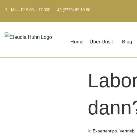
Mo – Fr 9.00 – 17.00
+49 (2739) 89 10 80
Home
Über Uns
Blog
Labor
dann
In
Expertentipp
,
Vertrieb