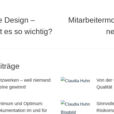
e Design –
Mitarbeitermo
 es so wichtig?
ne
iträge
tzwerken – weil niemand
Von der 
leine gewinnt!
Qualität
nimum und Optimum:
Sinnvol
kumentation im und für
Risikom