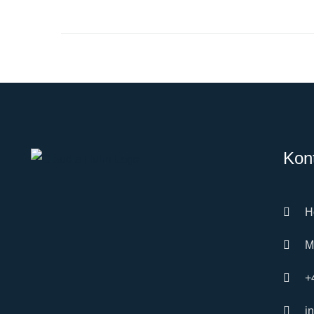
MEHR
Kon
H
M
+
i