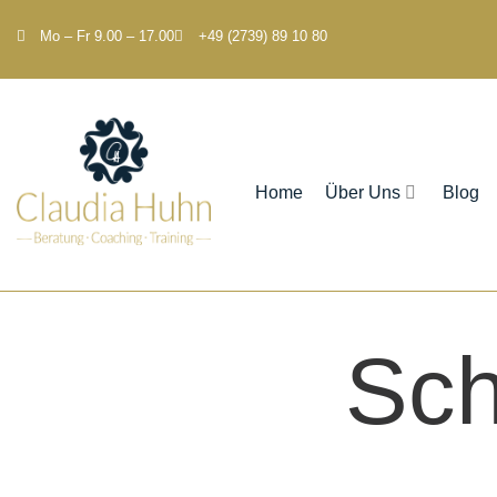
Mo – Fr 9.00 – 17.00
+49 (2739) 89 10 80
Home
Über Uns
Blog
Sch