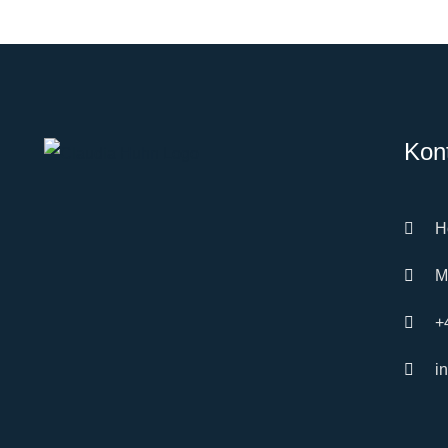
MEHR
Kon
H
M
+
i