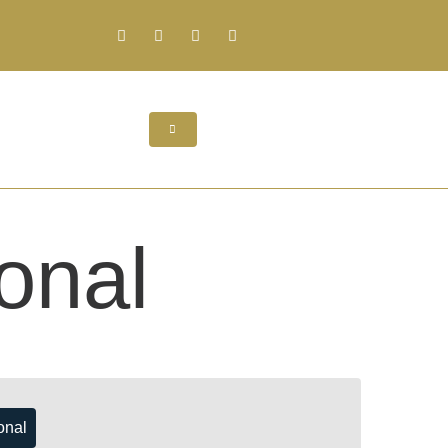
onal
onal